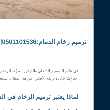
ترميم رخام الدمام:0501101536|دليل شامل لخدمة احترافية تعيد الفخامة إلى منزلك
في عالم التصميم الداخلي والديكورات، يُعد الرخام
احترافيًا لإعادة بريقه الأصلي. في هذا المقال، ن
لماذا يعتبر ترميم الرخام في ا