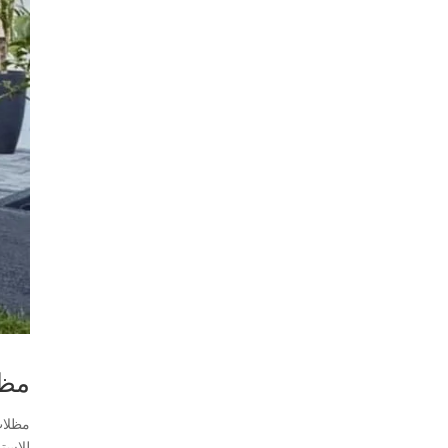
مظل
للاست