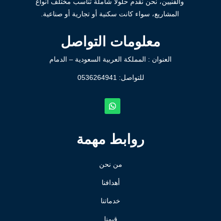
والفنيين، نحن نقدم حلولاً شاملة تناسب مختلف أنواع
المشاريع، سواء كانت سكنية أو تجارية أو صناعية.
معلومات التواصل
العنوان : المملكة العربية السعودية – الدمام
للتواصل: ⁦
0536264941
روابط مهمة
من نحن
أهدافنا
خدماتنا
قيمنا