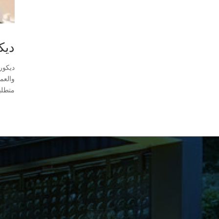
ديك
ديكور
والعم
متطلبا