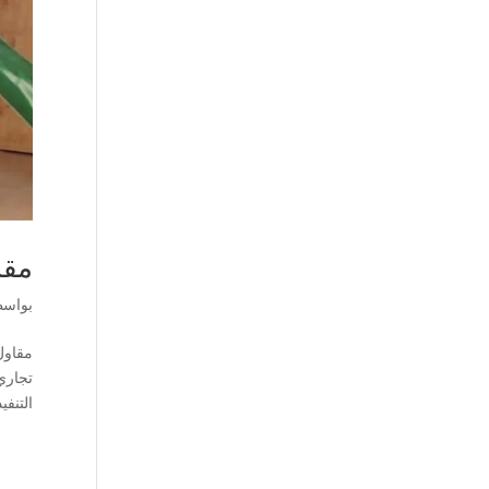
مقا
بواس
مقاول
تجاري
التنفي