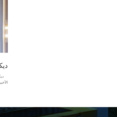
ديك
ديكور
الأخير