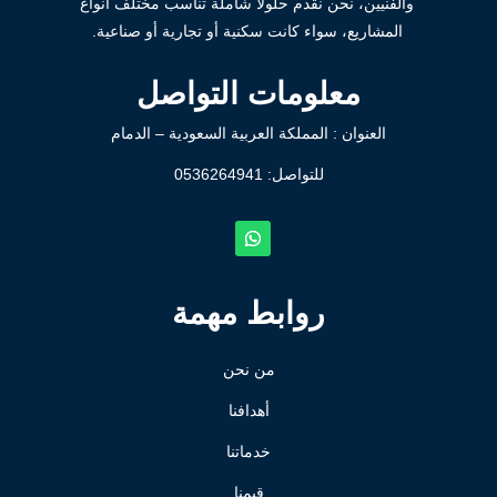
والفنيين، نحن نقدم حلولاً شاملة تناسب مختلف أنواع
المشاريع، سواء كانت سكنية أو تجارية أو صناعية.
معلومات التواصل
العنوان : المملكة العربية السعودية – الدمام
للتواصل: ⁦
0536264941
روابط مهمة
من نحن
أهدافنا
خدماتنا
قيمنا