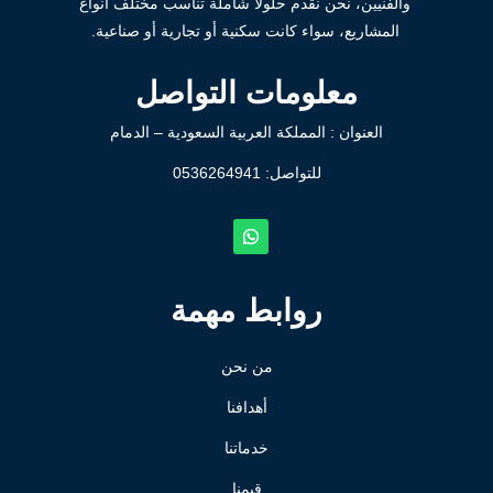
والفنيين، نحن نقدم حلولاً شاملة تناسب مختلف أنواع
المشاريع، سواء كانت سكنية أو تجارية أو صناعية.
معلومات التواصل
العنوان : المملكة العربية السعودية – الدمام
للتواصل: ⁦
0536264941
روابط مهمة
من نحن
أهدافنا
خدماتنا
قيمنا