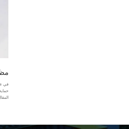
مظلات وسو
في عا
حماية
المقال