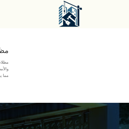
مظلا
مظلات
والأمط
مما يج