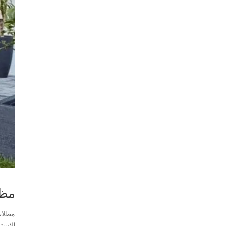
مظل
للاست