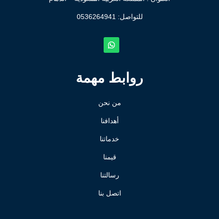
للتواصل: ⁦
0536264941
روابط مهمة
من نحن
أهدافنا
خدماتنا
قيمنا
رسالتنا
اتصل بنا