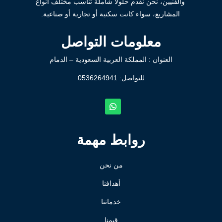
والفنيين، نحن نقدم حلولاً شاملة تناسب مختلف أنواع
المشاريع، سواء كانت سكنية أو تجارية أو صناعية.
معلومات التواصل
العنوان : المملكة العربية السعودية – الدمام
للتواصل: ⁦
0536264941
روابط مهمة
من نحن
أهدافنا
خدماتنا
قيمنا