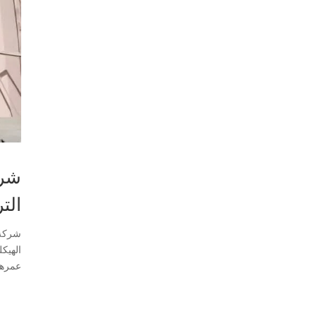
التر
شركة 
الهيك
عمرها